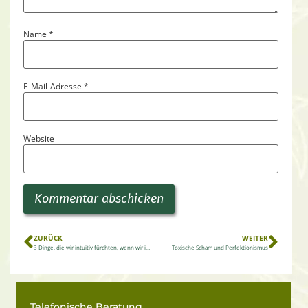
Name
*
E-Mail-Adresse
*
Website
Alternative:
ZURÜCK
WEITER
3 Dinge, die wir intuitiv fürchten, wenn wir innerlich heilen und glücklich sein wollen
Toxische Scham und Perfektionismus
Telefonische Beratung