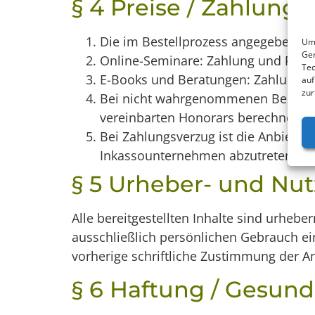
§ 4 Preise / Zahlun
Die im Bestellprozess angegebenen P
Um 
Ger
Online-Seminare: Zahlung und Rechn
Tec
E-Books und Beratungen: Zahlung im
auf
zur
Bei nicht wahrgenommenen Beratung
vereinbarten Honorars berechnet w
Bei Zahlungsverzug ist die Anbieteri
Inkassounternehmen abzutreten.
§ 5 Urheber- und Nu
Alle bereitgestellten Inhalte sind urheb
ausschließlich persönlichen Gebrauch ei
vorherige schriftliche Zustimmung der An
§ 6 Haftung / Gesund