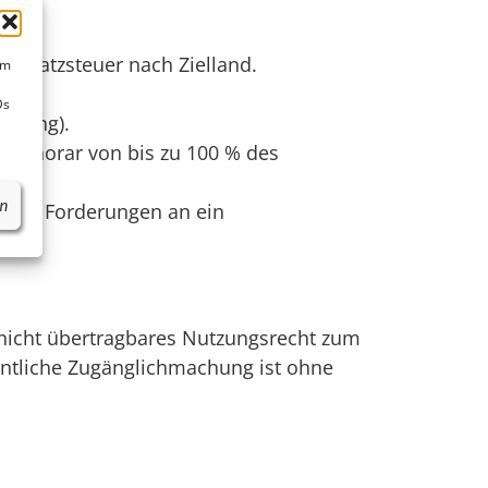
 Umsatzsteuer nach Zielland.
um
Ds
ratung).
lhonorar von bis zu 100 % des
en
offene Forderungen an ein
, nicht übertragbares Nutzungsrecht zum
fentliche Zugänglichmachung ist ohne