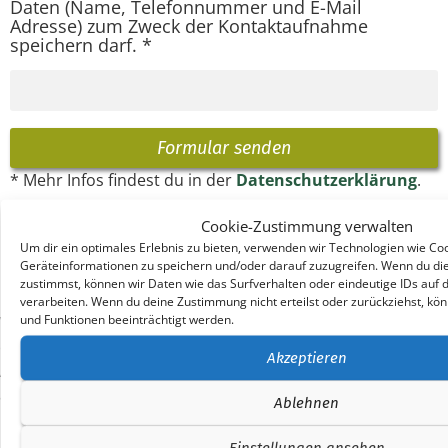
Daten (Name, Telefonnummer und E-Mail
Adresse) zum Zweck der Kontaktaufnahme
speichern darf. *
Formular senden
Alternative:
* Mehr Infos findest du in der
Datenschutzerklärung
.
Cookie-Zustimmung verwalten
Um dir ein optimales Erlebnis zu bieten, verwenden wir Technologien wie Co
Infos Termine und Kosten
Geräteinformationen zu speichern und/oder darauf zuzugreifen. Wenn du di
Nutze gerne das Kontaktformular oder kontaktiere mich
zustimmst, können wir Daten wie das Surfverhalten oder eindeutige IDs auf 
per Whatsapp/SMS oder unter der Mailadresse.
verarbeiten. Wenn du deine Zustimmung nicht erteilst oder zurückziehst, 
und Funktionen beeinträchtigt werden.
Wenn du nach einem Tag noch keine Antwort von mir
erhalten hast, schaue bitte im Spam nach! Dass die
Akzeptieren
Antwortmail im Spam landet, passiert leider häufiger. Ich
antworte i.d.R. innerhalb der nächsten 24 Stunden.
Ablehnen
Ob wir uns duzen oder siezen, entscheidest du ab hier!
Einstellungen ansehen