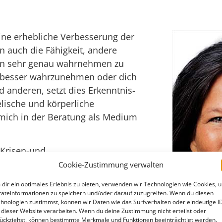
 eine erhebliche Verbesserung der
n auch die Fähigkeit, andere
ten sehr genau wahrnehmen zu
r besser wahrzunehmen oder dich
anderen, setzt dies Erkenntnis-
lische und körperliche
e mich in der Beratung als Medium
s Krisen-und
oach und therapeutische
Cookie-Zustimmung verwalten
hen begleitete ich viele
dir ein optimales Erlebnis zu bieten, verwenden wir Technologien wie Cookies, 
man treffend als die „Dunkle
äteinformationen zu speichern und/oder darauf zuzugreifen. Wenn du diesen
hnologien zustimmst, können wir Daten wie das Surfverhalten oder eindeutige I
 dieser Website verarbeiten. Wenn du deine Zustimmung nicht erteilst oder
ückziehst, können bestimmte Merkmale und Funktionen beeinträchtigt werden.