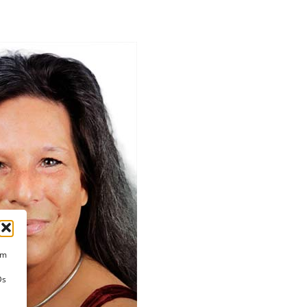
um
Ds