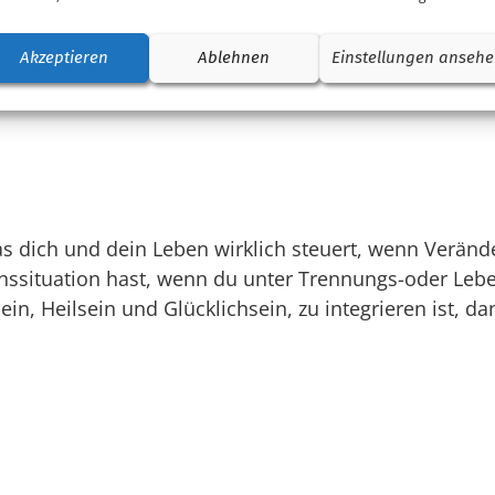
ngsfragen jeder Art beraten
und
 toxischen Beziehungen und
Akzeptieren
Ablehnen
Einstellungen anseh
uchautorin mit dem genauen
en von Sachverhalten aller Art
 dich und dein Leben wirklich steuert, wenn Verände
nssituation hast, wenn du unter Trennungs-oder Lebe
 Heilsein und Glücklichsein, zu integrieren ist, dann