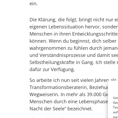
ein.
Die Klärung, die folgt, bringt nicht nur
eigenen Lebenssituation hervor, sonder
Menschen in ihren Entwicklungsschrit
können. Wenn du beginnst, dich selbe
wahrgenommen zu fühlen durch jemand 
und Verständnisprozesse und damit see
Selbstheilungskräfte in Gang. Ich stell
dafür zur Verfügung.
So arbeite ich nun seit vielen Jahren al
Transformationsberaterin, Beziehungsc
Wegweiserin. In mehr als 39.000 Gespräc
Um 
Menschen durch eine Lebensphase, die 
Ger
Tec
Nacht der Seele“ bezeichnet.
auf
zur