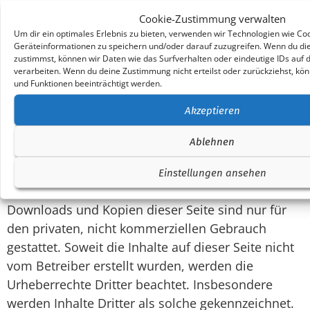
Cookie-Zustimmung verwalten
Um dir ein optimales Erlebnis zu bieten, verwenden wir Technologien wie Co
Geräteinformationen zu speichern und/oder darauf zuzugreifen. Wenn du di
Urheberrecht
zustimmst, können wir Daten wie das Surfverhalten oder eindeutige IDs auf 
verarbeiten. Wenn du deine Zustimmung nicht erteilst oder zurückziehst, 
Die durch die Seitenbetreiber erstellten Inhalte
und Funktionen beeinträchtigt werden.
und Werke auf diesen Seiten unterliegen dem
Akzeptieren
deutschen Urheberrecht. Die Vervielfältigung,
Bearbeitung, Verbreitung und jede Art der
Ablehnen
Verwertung außerhalb der Grenzen des
Urheberrechtes bedürfen der schriftlichen
Einstellungen ansehen
Zustimmung des jeweiligen Autors bzw. Erstellers.
Downloads und Kopien dieser Seite sind nur für
den privaten, nicht kommerziellen Gebrauch
gestattet. Soweit die Inhalte auf dieser Seite nicht
vom Betreiber erstellt wurden, werden die
Urheberrechte Dritter beachtet. Insbesondere
werden Inhalte Dritter als solche gekennzeichnet.