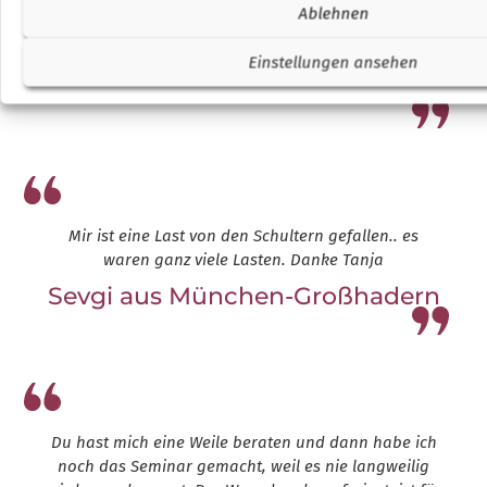
vorher nichts richtig funktioniert hat. Dein
Ablehnen
Blickwinkel macht absolut Sinn und ich kann jetzt
schon die ersten Veränderungen bemerken.
Einstellungen ansehen
Antonella aus Brühl-Rohrdorf
Leap13
Mir ist eine Last von den Schultern gefallen.. es
waren ganz viele Lasten. Danke Tanja
Sevgi aus München-Großhadern
Leap13
Du hast mich eine Weile beraten und dann habe ich
noch das Seminar gemacht, weil es nie langweilig