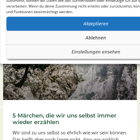
zustimmst, können wir Daten wie das Surfverhalten oder eindeutige IDs auf 
verarbeiten. Wenn du deine Zustimmung nicht erteilst oder zurückziehst, 
Artikel lesen
und Funktionen beeinträchtigt werden.
Akzeptieren
Ablehnen
Einstellungen ansehen
5 Märchen, die wir uns selbst immer
wieder erzählen
Wir sind zu uns selbst so ehrlich wie wir sein können.
Das heißt aber noch lange nicht, dass wir wirklich