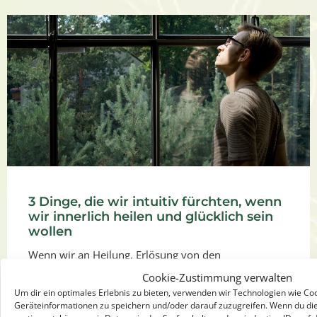
3 Dinge, die wir intuitiv fürchten, wenn
wir innerlich heilen und glücklich sein
wollen
Wenn wir an Heilung, Erlösung von den
Wiederholungen unserer Verletzungsmuster denken;
Cookie-Zustimmung verwalten
wenn wir an die Erfüllung unserer Wünsche denken,
Um dir ein optimales Erlebnis zu bieten, verwenden wir Technologien wie Co
dann wollen wir alle dorthin. Wir
Geräteinformationen zu speichern und/oder darauf zuzugreifen. Wenn du di